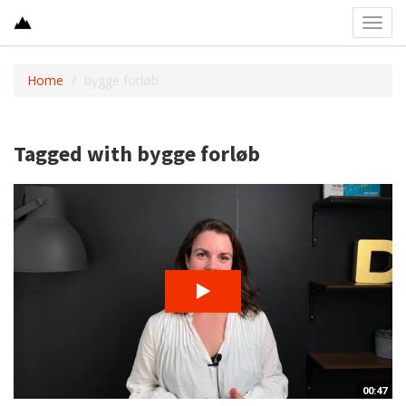
Toggl
navig
Home
bygge forløb
Tagged with bygge forløb
00:47