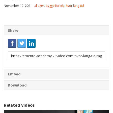
November 12, 2021
alloker
,
bygge forløb
,
hvor lang tid
Share
Link
to
share
Embed
Download
Related videos