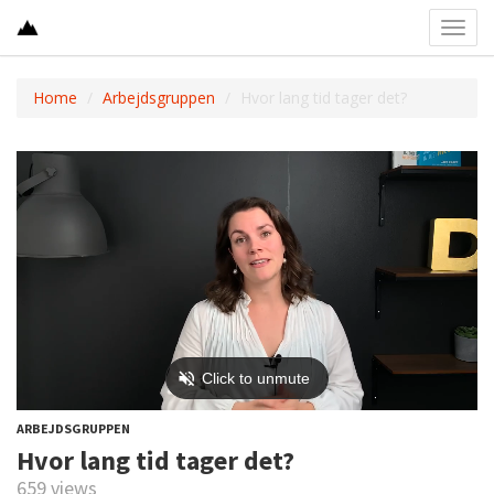
Toggl
navig
Home
Arbejdsgruppen
Hvor lang tid tager det?
ARBEJDSGRUPPEN
Hvor lang tid tager det?
659 views