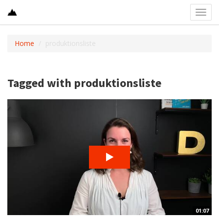
Toggl
navig
Home
produktionsliste
Tagged with produktionsliste
01:07