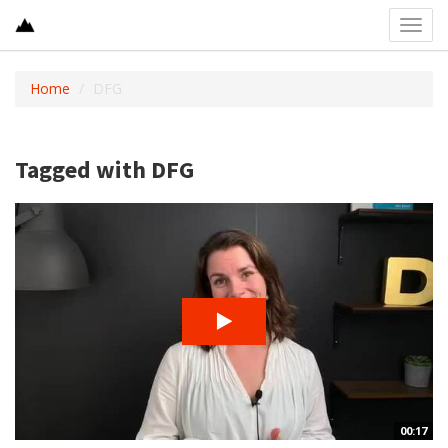
Toggl
navig
Home
DFG
Tagged with DFG
00:17